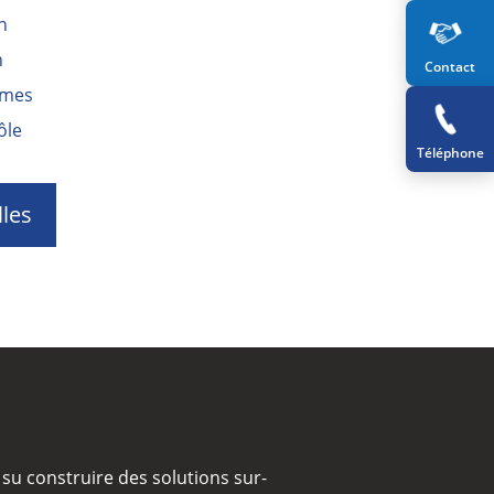
n
n
Contact
omes
ôle
Téléphone
lles
 su construire des solutions sur-