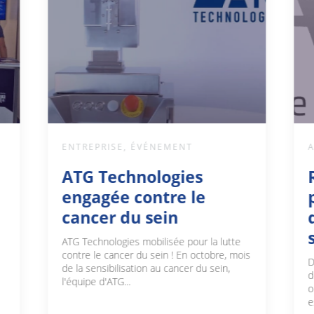
ACTUALITÉS
,
ENTREPRISE
Renforcer la sécurité
par l’automatisation
dans la fabrication de
semi-conducteurs
e
ois
Dans l'environnement exigeant des usines
de semi-conducteurs, la sécurité des
opérateurs et des équipements est
essentielle pour garantir une...