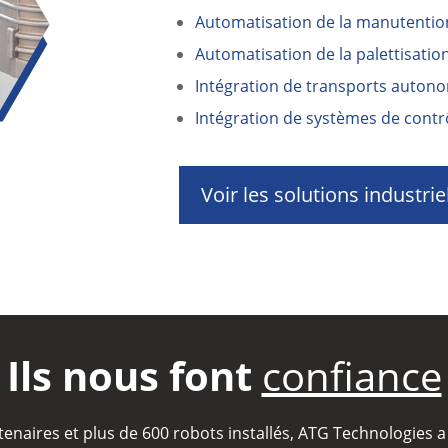
Automatisation de la manutentio
Automatisation de la palettisatio
Intégration de transports auton
Intégration de systèmes de contr
Voir les solutions industrie
Ils nous font
confiance
tenaires et plus de 600 robots installés, ATG Technologies a