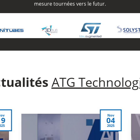
mesure tournées vers le futur.
tualités
ATG Technolog
Nov
Juin
04
24
2025
2025