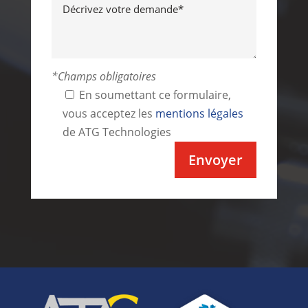
*Champs obligatoires
En soumettant ce formulaire,
vous acceptez les
mentions légales
de ATG Technologies
Alternative: