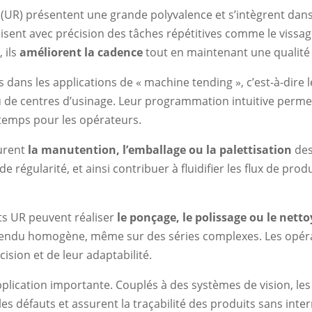
s (UR) présentent une grande polyvalence et s’intègrent da
lisent avec précision des tâches répétitives comme le vissag
 ils
améliorent la cadence
tout en maintenant une qualité
s dans les applications de « machine tending », c’est-à-dir
u de centres d’usinage. Leur programmation intuitive perme
temps pour les opérateurs.
surent
la manutention, l’emballage ou la palettisation
des
régularité, et ainsi contribuer à fluidifier les flux de prod
ots UR peuvent réaliser
le ponçage, le polissage ou le nett
 rendu homogène, même sur des séries complexes. Les opéra
ision et de leur adaptabilité.
plication importante. Couplés à des systèmes de vision, les 
les défauts et assurent la traçabilité des produits sans interr