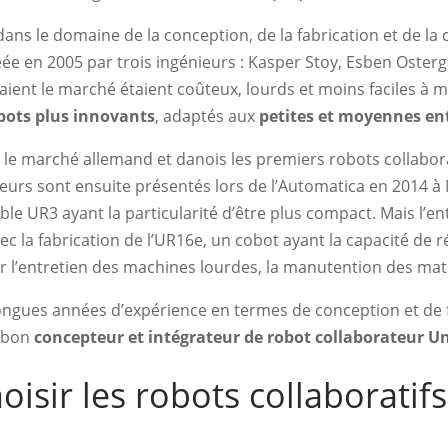
 dans le domaine de la conception, de la fabrication et de l
créée en 2005 par trois ingénieurs : Kasper Stoy, Esben Osterg
ient le marché étaient coûteux, lourds et moins faciles à ma
bots plus innovants
, adaptés aux
petites et moyennes en
r le marché allemand et danois les premiers robots collabora
urs sont ensuite présentés lors de l’Automatica en 2014 à
ble UR3 ayant la particularité d’être plus compact. Mais l’e
ec la fabrication de l’UR16e, un cobot ayant la capacité de r
r l’entretien des machines lourdes, la manutention des maté
ongues années d’expérience en termes de conception et de f
n bon
concepteur et intégrateur de robot collaborateur Un
oisir les robots collaboratif